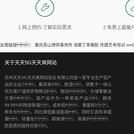
1 网上预约-了解实际需求
2 免费上面量
友情链接：
重庆高山律师事务所
溶聚丁苯橡胶
传媒艺考培训
sm
关于天天5G天天爽网站
苏州天天5G天天爽网站铝业有限公司是一家专业生产铝产
品的企业，集研发、制造、销售于一体公
司为客户提供货物移动、物流、仓储等解决
方案。铝产品作为一种革新产品，拥有
99.99%的残值保值，成本低、重量轻，
寿命长，同比降低搬运能耗，同时它具有承载
重、轻量化、超保值、易维护、
防变质的独特优势。