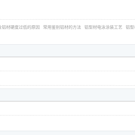
业铝材硬度过低的原因
常用鉴别铝材的方法
铝型材电泳涂装工艺
铝型