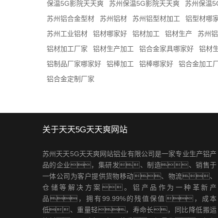
保温5G影院天天爽
苏州保温5G影院天天爽
苏州保温5
苏州铝合金型材
苏州铝材
苏州铝型材加工
铝型材哪
苏州工业铝材
铝材哪家好
铝材加工
铝材生产
苏州铝
铝材加工厂家
铝材生产加工
铝合金家具哪家好
铝材
铝制品厂家哪家好
铝棒加工
铝棒哪家好
铝合金加工
铝合金定制厂家
关于天天5G天天爽网站
苏州天天5G天天爽网站铝业有限公司是一家专业生产铝产
品的企业，集研发、制造、销售于
一体公司为客户提供货物移动、物流、
仓储等解决方案。铝产品作为一种革新产
品，拥有99.99%的残值保值，成本
低、重量轻，寿命长，同比降低搬运