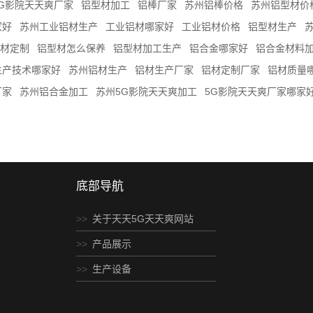
G影院天天爽厂家
铝型材加工
铝棒厂家
苏州铝棒价格
苏州铝型材价
家好
苏州工业铝材生产
工业铝材哪家好
工业铝材价格
铝型材生产
材定制
铝型材怎么保养
铝型材加工生产
铝合金哪家好
铝合金材料
生产技术哪家好
苏州铝材生产
铝材生产厂家
铝材定制厂家
铝材质量
厂家
苏州铝合金加工
苏州5G影院天天爽加工
5G影院天天爽厂家哪家
底部导航
关于天天5G天天爽网站
产品展示
生产设备