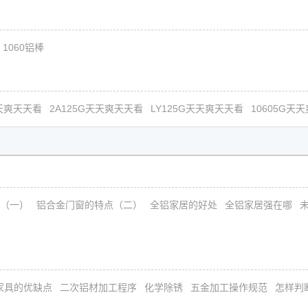
1060铝棒
天天爽天天看
2A125G天天爽天天看
LY125G天天爽天天看
10605G天
（一）
铝合金门窗的特点（二）
全铝家居的好处
全铝家居强在哪
家具的优缺点
二次铝材加工程序
化学除锈
五金加工操作规范
怎样判