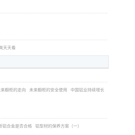
天爽天天看
未来橱柜的走向
未来橱柜的安全使用
中国铝业持续增长
断铝合金是否合格
铝型材的保养方案（一）