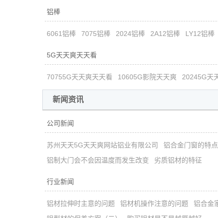
铝棒
6061铝棒
7075铝棒
2024铝棒
2A12铝棒
LY12铝棒
5G天天爽天天看
70755G天天爽天天看
10605G影院天天爽
20245G
新闻资讯
公司新闻
苏州天天5G天天爽网站铝业有限公司
铝合金门窗的特点
铝制大门会不会因温度而发生改变
劣质铝材的特征
行业新闻
铝材拉伸时主意的问题
铝材机操作注意的问题
铝合金