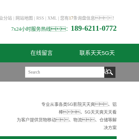
业分站
|
网站地图
|
RSS
|
XML
|
您有
17
条询盘信息！
189-6211-0772
7x24小时服务热线：
在线留言
联系天天5G天
天爽网站
专业从事各类5G影院天天爽、铝
棒、5G天天爽天天看
为客户提供货物移动、物流、仓储等解
决方案