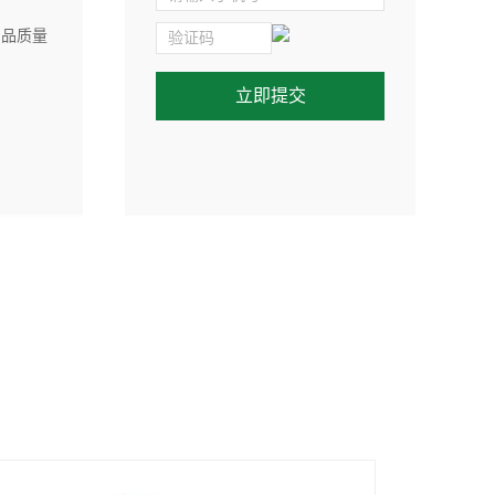
> 产品广泛应用应用于冲压、家电工业、钣金制
模具加工、船舶制造、交通设施、管道保温
广告标牌等