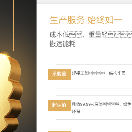
生产服务 始终如一
成本低、重量轻
搬运能耗
焊接工艺，结构牢固
承载重
残值99.99%保值，绿色
超保值
环保