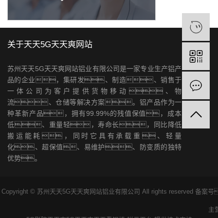
关于天天5G天天爽网站
苏州天天5G天天爽网站铝业有限公司是一家专业生产铝产
品的企业，集研发、制造、销售于
一体公司为客户提供货物移动、物
流、仓储等解决方案。铝产品作为一
种革新产品，拥有99.99%的残值保值，成本
低、重量轻，寿命长，同比降低
搬运能耗，同时它具有承载重、轻量
化、超保值、易维护、防变质的独特
优势。
Copyright © 苏州天天5G天天爽网站铝业有限公司 All rights reserved 备
主