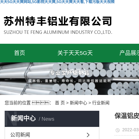
天天5G天天爽网站,5G影院天天爽,5G天天爽天天看,下载污版天天视频
首页
关于天天5G天
产品展
天爽网站
您当前的位置 ：
首 页
>
新闻中心
>
行业新闻
N
保温铝
新闻中心
News
2022-03
公司新闻