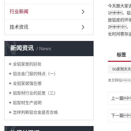
今天跟大家
行业新闻
1、
放铝皮的环
技术资讯
2
长时间寄存
N
新闻资讯
News
标签
全铝家居的好处
5G影院天
铝合金门窗的特点（一）
本文网址
全铝家居强在哪
铝型材行业的前景（三）
上一篇
铝型材生产说明
怎样判断铝合金是否合格
下一篇