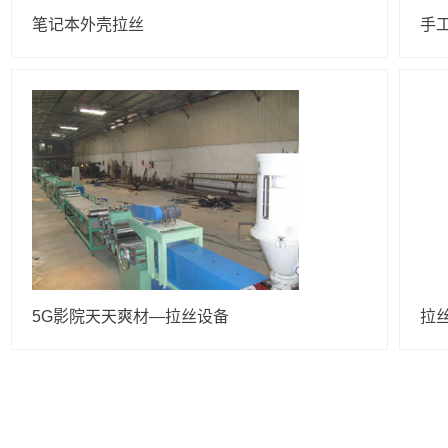
笔记本外壳拉丝
手
5G影院天天爽材—拉丝设备
拉