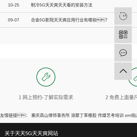
10-25
制冷5G天天爽天天看的安装方法
09-07
合金5G影院天天爽应用行业有哪些？
1 网上预约-了解实际需求
2 免费上面量
友情链接：
重庆高山律师事务所
溶聚丁苯橡胶
传媒艺考培训
smt
关于天天5G天天爽网站