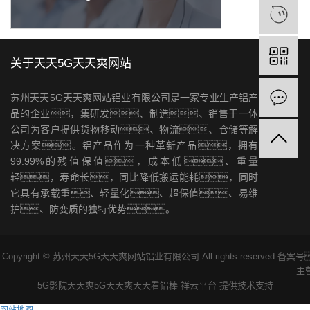
关于天天5G天天爽网站
苏州天天5G天天爽网站铝业有限公司是一家专业生产铝产
品的企业，集研发、制造、销售于一体
公司为客户提供货物移动、物流、仓储等解
决方案。铝产品作为一种革新产品，拥有
99.99%的残值保值，成本低、重量
轻，寿命长，同比降低搬运能耗，同时
它具有承载重、轻量化、超保值、易维
护、防变质的独特优势。
Copyright © 苏州天天5G天天爽网站铝业有限公司 All rights reserved 备
主
5G影院天天爽
5G天天爽天天看
铝棒
祥云平台
提供技术支持
网站地图