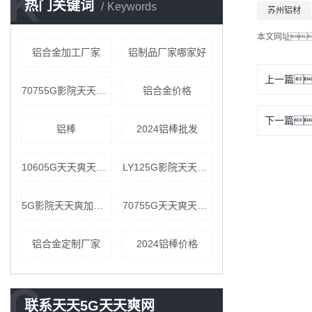
K
热门关键词
Keywords
苏州铝材
本文网址
铝合金加工厂家
铝制品厂家哪家好
上一篇
70755G影院天天爽价格
铝合金价格
下一篇
铝棒
2024铝棒批发
10605G天天爽天天看公司
LY125G影院天天爽公司
5G影院天天爽加工厂家
70755G天天爽天天看价格
铝合金定制厂家
2024铝棒价格
C
联系天天5G天天爽网