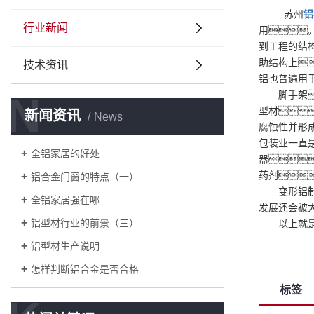
苏州
铝
行业新闻
用
到工程的结
助结构上
技术资讯
铝也普遍用
N
脚手架
型材
新闻资讯
News
腐蚀性并形
包装业一直
全铝家居的好处
器
药剂
铝合金门窗的特点（一）
变形铝制品
全铝家居强在哪
发展还会被
铝型材行业的前景（三）
以上就
铝型材生产说明
怎样判断铝合金是否合格
标签