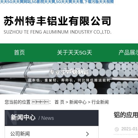
天天5G天天爽网站,5G影院天天爽,5G天天爽天天看,下载污版天天视频
首页
关于天天5G天
产品展
天爽网站
您当前的位置 ：
首 页
>
新闻中心
>
行业新闻
N
铝的应
新闻中心
News
2021-01
公司新闻