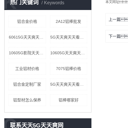
K
热门关键词
本文网址
Keywords
上一篇
铝合金价格
2A12铝棒批发
下一篇
60615G天天爽天天看价格
5G天天爽天天看加工厂家
10605G影院天天爽公司
10605G天天爽天天看价格
工业铝材价格
7075铝棒价格
铝合金定制厂家
5G天天爽天天看生产厂家
铝型材怎么保养
铝棒哪家好
C
联系天天5G天天爽网