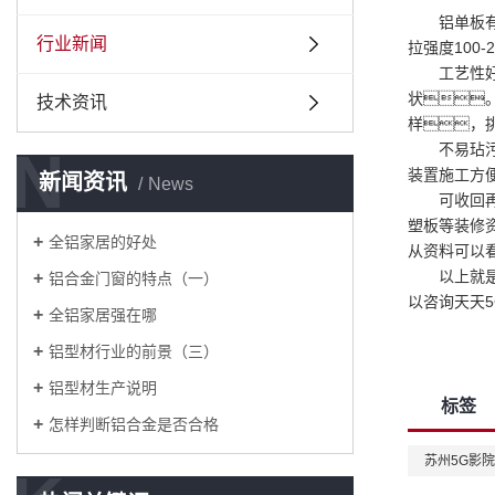
铝单板
行业新闻
拉强度100
工艺性
状
技术资讯
样，
N
不易玷污
装置施工方
新闻资讯
News
可收回再利
塑板等装修资
全铝家居的好处
从资料可以
以上就
铝合金门窗的特点（一）
以咨询天天
全铝家居强在哪
铝型材行业的前景（三）
铝型材生产说明
标签
怎样判断铝合金是否合格
苏州5G影