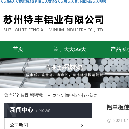
天天5G天天爽网站,5G影院天天爽,5G天天爽天天看,下载污版天天视频
首页
关于天天5G天
产品展
天爽网站
您当前的位置 ：
首 页
>
新闻中心
>
行业新闻
N
铝单板
新闻中心
News
2021-04
公司新闻