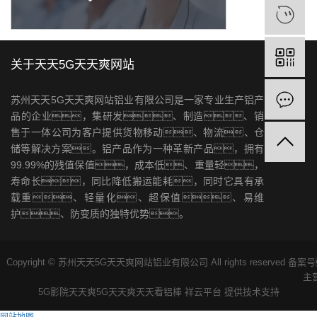
关于天天5G天天爽网站
苏州天天5G天天爽网站铝业有限公司是一家专业生产铝产
品的企业，集研发、制造、销
售于一体公司为客户提供货物移动、物流、仓
储等解决方案。铝产品作为一种革新产品，拥有
99.99%的残值保值，成本低、重量轻，
寿命长，同比降低搬运能耗，同时它具有承
载重、轻量化、超保值、易维
护、防变质的独特优势。
Copyright © 苏州天天5G天天爽网站铝业有限公司 All rights reserved 备
主
5G影院天天爽
5G天天爽天天看
铝棒
祥云平台
提供技术支持
网站地图