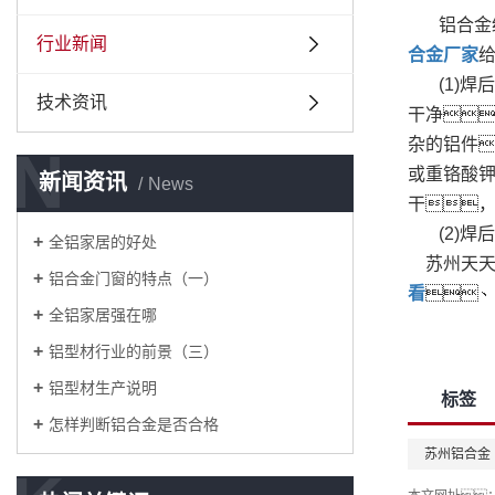
铝合金
行业新闻
合金厂家
(1)
技术资讯
干净
杂的铝件
N
或重铬酸钾
新闻资讯
News
干
(2)
全铝家居的好处
苏州天天
铝合金门窗的特点（一）
看

全铝家居强在哪
铝型材行业的前景（三）
铝型材生产说明
标签
怎样判断铝合金是否合格
苏州铝合金