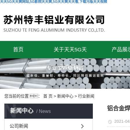
天天5G天天爽网站,5G影院天天爽,5G天天爽天天看,下载污版天天视频
首页
关于天天5G天
产品展
天爽网站
您当前的位置 ：
首 页
>
新闻中心
>
行业新闻
N
铝合金
新闻中心
News
2021-04
公司新闻