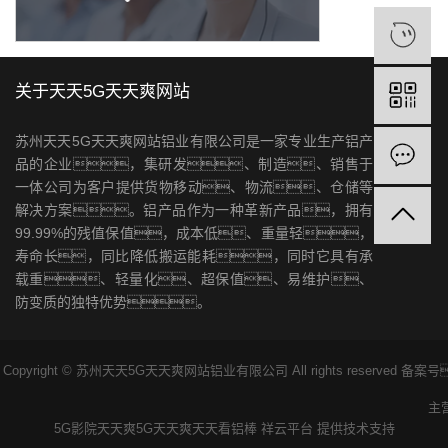
关于天天5G天天爽网站
苏州天天5G天天爽网站铝业有限公司是一家专业生产铝产
品的企业，集研发、制造、销售于
一体公司为客户提供货物移动、物流、仓储等
解决方案。铝产品作为一种革新产品，拥有
99.99%的残值保值，成本低、重量轻，
寿命长，同比降低搬运能耗，同时它具有承
载重、轻量化、超保值、易维护、
防变质的独特优势。
Copyright © 苏州天天5G天天爽网站铝业有限公司 All rights reserved 备
主
5G影院天天爽
5G天天爽天天看
铝棒
祥云平台
提供技术支持