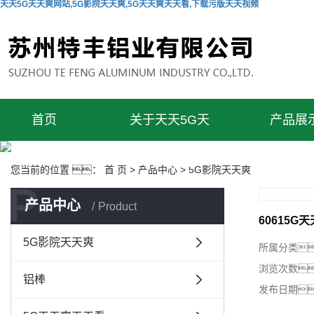
天天5G天天爽网站,5G影院天天爽,5G天天爽天天看,下载污版天天视频
首页
关于天天5G天
产品展
天爽网站
您当前的位置 ：
首 页
>
产品中心
>
5G影院天天爽
P
产品中心
Product
60615G
5G影院天天爽
所属分类
浏览次数
铝棒
发布日期