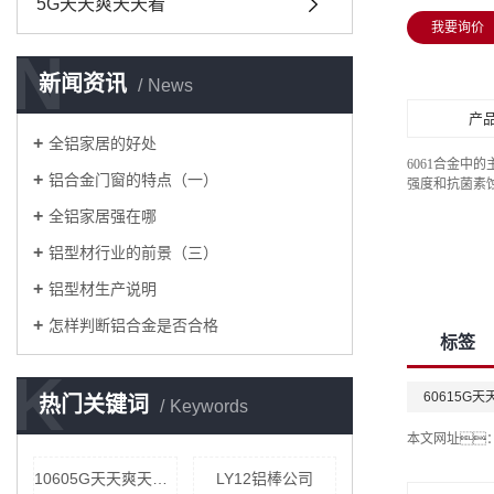
5G天天爽天天看
我要询价
N
新闻资讯
News
产
全铝家居的好处
6061合金
铝合金门窗的特点（一）
强度和抗菌素
全铝家居强在哪
铝型材行业的前景（三）
铝型材生产说明
怎样判断铝合金是否合格
标签
K
60615G
热门关键词
Keywords
本文网址
10605G天天爽天天看公司
LY12铝棒公司